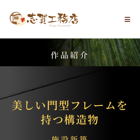
Skip
to
Togg
content
Navi
Top
作品紹介
無料相談
GALLERY
美しい門型フレームを
家づくり
持つ構造物
イベント情報
施設新築