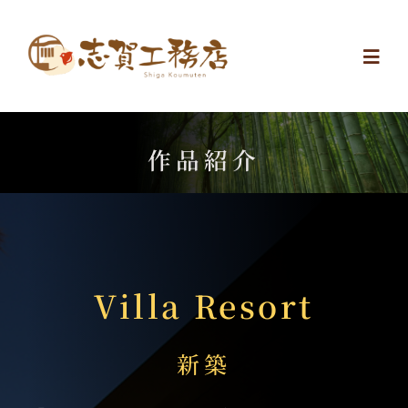
Skip
to
Togg
content
Navi
Top
作品紹介
無料相談
GALLERY
Villa Resort
家づくり
新築
イベント情報